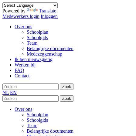
Powered by
Translate
Medewerkers login
Inloggen
Over ons
Schoolplan
Schoolgids
Team
Belangrijke documenten
Medezeggenschap
Ik ben nieuwsgierig
Werken bij
FAQ
Contact
Zoek
NL
EN
Zoek
Over ons
Schoolplan
Schoolgids
Team
Belangrijke documenten