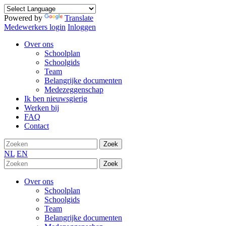
Powered by
Translate
Medewerkers login
Inloggen
Over ons
Schoolplan
Schoolgids
Team
Belangrijke documenten
Medezeggenschap
Ik ben nieuwsgierig
Werken bij
FAQ
Contact
Zoek
NL
EN
Zoek
Over ons
Schoolplan
Schoolgids
Team
Belangrijke documenten