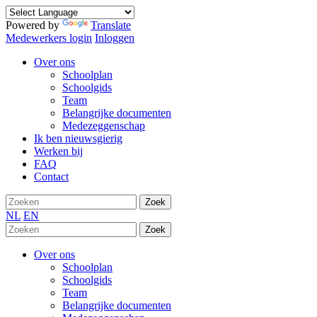
Powered by
Translate
Medewerkers login
Inloggen
Over ons
Schoolplan
Schoolgids
Team
Belangrijke documenten
Medezeggenschap
Ik ben nieuwsgierig
Werken bij
FAQ
Contact
Zoek
NL
EN
Zoek
Over ons
Schoolplan
Schoolgids
Team
Belangrijke documenten