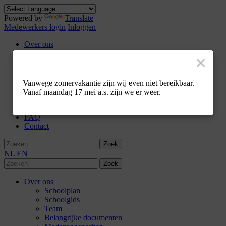
Powered by
Translate
Medewerkers login
Inloggen
Over ons
Schoolplan
×
Schoolgids
Team
Belangrijke documenten
Vanwege zomervakantie zijn wij even niet bereikbaar.
Medezeggenschap
Vanaf maandag 17 mei a.s. zijn we er weer.
Ik ben nieuwsgierig
Werken bij
FAQ
Contact
Zoek
NL
EN
Zoek
Over ons
Schoolplan
Schoolgids
Team
Belangrijke documenten