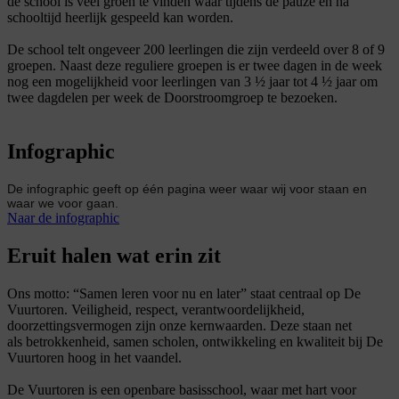
de school is veel groen te vinden waar tijdens de pauze en na
schooltijd heerlijk gespeeld kan worden.
De school telt ongeveer 200 leerlingen die zijn verdeeld over 8 of 9
groepen. Naast deze reguliere groepen is er twee dagen in de week
nog een mogelijkheid voor leerlingen van 3 ½ jaar tot 4 ½ jaar om
twee dagdelen per week de Doorstroomgroep te bezoeken.
Infographic
De infographic geeft op één pagina weer waar wij voor staan en
waar we voor gaan.
Naar de infographic
Eruit halen wat erin zit
Ons motto: “Samen leren voor nu en later” staat centraal op De
Vuurtoren. Veiligheid, respect, verantwoordelijkheid,
doorzettingsvermogen zijn onze kernwaarden. Deze staan net
als betrokkenheid, samen scholen, ontwikkeling en kwaliteit bij De
Vuurtoren hoog in het vaandel.
De Vuurtoren is een openbare basisschool, waar met hart voor