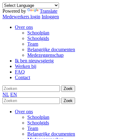
Powered by
Translate
Medewerkers login
Inloggen
Over ons
Schoolplan
Schoolgids
Team
Belangrijke documenten
Medezeggenschap
Ik ben nieuwsgierig
Werken bij
FAQ
Contact
Zoek
NL
EN
Zoek
Over ons
Schoolplan
Schoolgids
Team
Belangrijke documenten