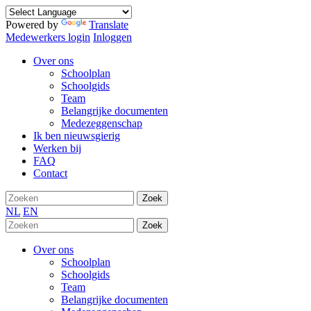
Powered by
Translate
Medewerkers login
Inloggen
Over ons
Schoolplan
Schoolgids
Team
Belangrijke documenten
Medezeggenschap
Ik ben nieuwsgierig
Werken bij
FAQ
Contact
Zoek
NL
EN
Zoek
Over ons
Schoolplan
Schoolgids
Team
Belangrijke documenten